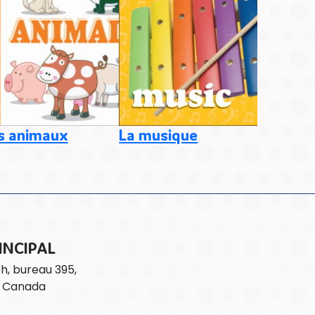
s animaux
La musique
Les ali
INCIPAL
th, bureau 395,
) Canada