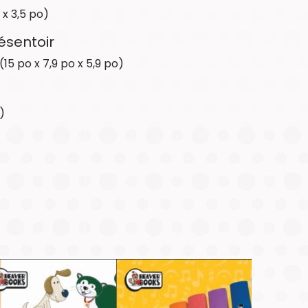
ÉTATS-
 x 3,5 po)
UNIS
ésentoir
15 po x 7,9 po x 5,9 po)
)