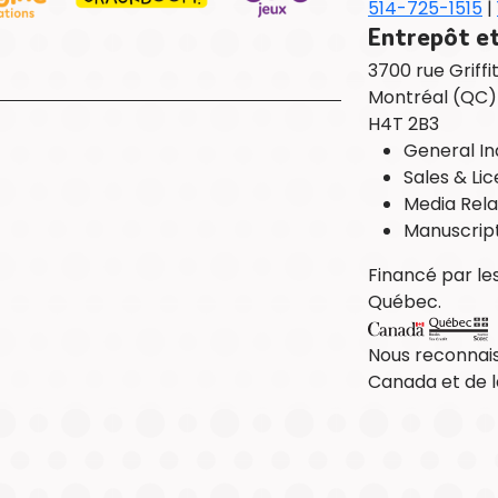
514-725-1515
|
Entrepôt et
3700 rue Griffi
Montréal (QC
H4T 2B3
General Inq
Sales & Lic
Media Rela
Manuscrip
Financé par l
Québec.
Nous reconnai
Canada et de 