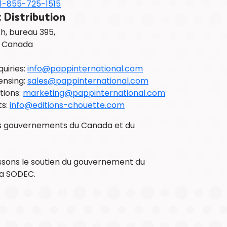
1-855-725-1515
 Distribution
th, bureau 395,
) Canada
uiries:
info@pappinternational.com
ensing:
sales@pappinternational.com
tions:
marketing@pappinternational.com
ts:
info@editions-chouette.com
es gouvernements du Canada et du
ssons le soutien du gouvernement du
la SODEC.