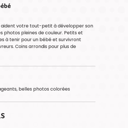
bébé
tête
Coloriage
et
s aident votre tout-petit à développer son
activités
es photos pleines de couleur. Petits et
À
iles à tenir pour un bébé et survivront
PROPOS
reurs. Coins arrondis pour plus de
DE
PAPP
Équipe
Marques
Sécurité
et
reconnaissanc
geants, belles photos colorées
Dans
l’actualité
BOUTIQUE
LS
CANADA
BOUTIQUE