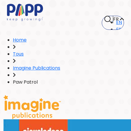
FR
EN
ES
Home
Tous
Imagine Publications
Paw Patrol