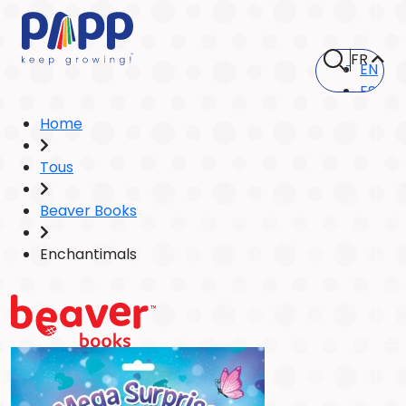
FR
EN
ES
Home
Tous
Beaver Books
Enchantimals