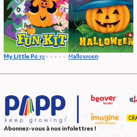
P
R
My Little Pony
Halloween
Abonnez-vous à nos infolettres !