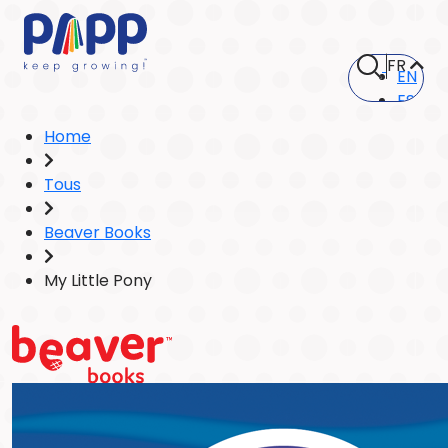
FR
EN
ES
Home
Tous
Beaver Books
My Little Pony