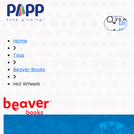
FR
EN
ES
Home
Tous
Beaver Books
Hot Wheels