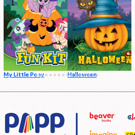
P
R
My Little Pony
Halloween